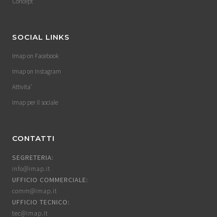
Concept
SOCIAL LINKS
Imap on Facebook
Imap on Instagram
Attivita’
Imap per il sociale
CONTATTI
SEGRETERIA:
info@imap.it
UFFICIO COMMERCIALE:
comm@imap.it
UFFICIO TECNICO:
tec@imap.it