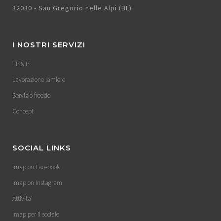
32030 - San Gregorio nelle Alpi (BL)
I NOSTRI SERVIZI
TP & P
Lavorazione lamiere
Servizio freddo
Concept
SOCIAL LINKS
Imap on Facebook
Imap on Instagram
Attivita’
Imap per il sociale