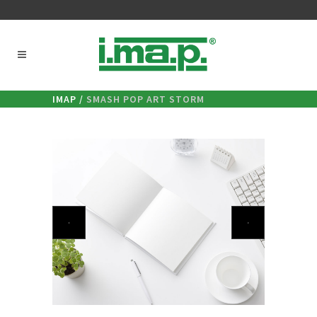
IMAP
/
SMASH POP ART STORM