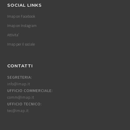
SOCIAL LINKS
Imap on Facebook
Imap on Instagram
Attivita’
Imap per il sociale
CONTATTI
SEGRETERIA:
info@imap.it
UFFICIO COMMERCIALE:
comm@imap.it
UFFICIO TECNICO:
tec@imap.it