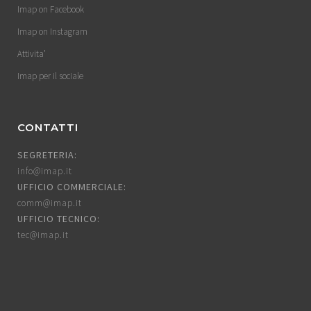
Imap on Facebook
Imap on Instagram
Attivita’
Imap per il sociale
CONTATTI
SEGRETERIA:
info@imap.it
UFFICIO COMMERCIALE:
comm@imap.it
UFFICIO TECNICO:
tec@imap.it