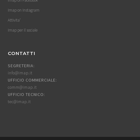
Imap on Facebook
Imap on Instagram
Attivita’
Imap per il sociale
CONTATTI
SEGRETERIA:
info@imap.it
UFFICIO COMMERCIALE:
comm@imap.it
UFFICIO TECNICO:
tec@imap.it