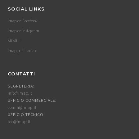
SOCIAL LINKS
Imap on Facebook
Imap on Instagram
Attivita’
Imap per il sociale
CONTATTI
SEGRETERIA:
info@imap.it
UFFICIO COMMERCIALE:
comm@imap.it
UFFICIO TECNICO:
tec@imap.it