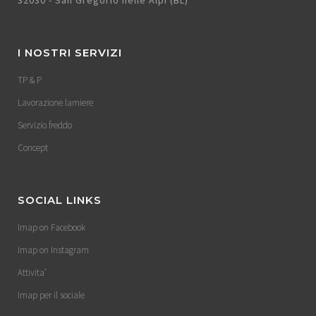
32030 - San Gregorio nelle Alpi (BL)
I NOSTRI SERVIZI
TP & P
Lavorazione lamiere
Servizio freddo
Concept
SOCIAL LINKS
Imap on Facebook
Imap on Instagram
Attivita’
Imap per il sociale